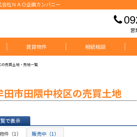
式会社ＮＡＯ企画カンパニー
09
営
賃貸物件
相続相談
区の売買土地・売地一覧
牟田市田隈中校区の売買土地
表示
物件（1）
販売中（1）