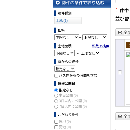
1
件中
物件の条件で絞り込む
物件種別
並び替
土地 (1)
価格
全
～
土地面積
坪数で検索
売
～
駅からの徒歩
バス停からの時間を含む
情報公開日
指定なし
本日公開
(0)
3日以内に公開
(0)
7日以内に公開
(0)
こだわり条件
全
角地
(0)
更地
(0)