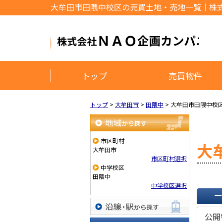
大牟田市田隈中校区の売買土地・売地一覧｜株
トップ
売買物件
トップ
>
大牟田市
>
田隈中
>
大牟田市田隈中校
地域から探す
市区町村
大
大牟田市
市区町村選択
中学校区
田隈中
中学校区選択
一覧で
公開
沿線・駅から探す